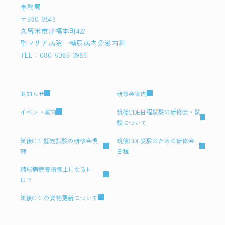
事務局
〒830-8543
久留米市津福本町422
聖マリア病院 糖尿病内分泌内科
TEL：080-6086-3986
お知らせ
研修会案内
イベント案内
筑後CDE日程試験の研修会・試
験について
筑後CDE認定試験の研修会視
筑後CDE受験のための研修会
聴
日程
糖尿病療養指導士になるに
は？
筑後CDEの資格更新について