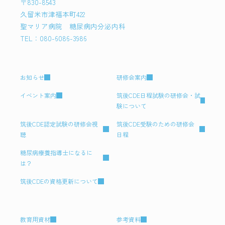
〒830-8543
久留米市津福本町422
聖マリア病院 糖尿病内分泌内科
TEL：080-6086-3986
お知らせ
研修会案内
イベント案内
筑後CDE日程試験の研修会・試
験について
筑後CDE認定試験の研修会視
筑後CDE受験のための研修会
聴
日程
糖尿病療養指導士になるに
は？
筑後CDEの資格更新について
教育用資材
参考資料