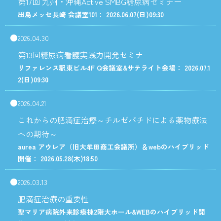
第17回 九州・沖縄Active SMBG糖尿病セミナー
出島メッセ長崎 会議室101： 2026.06.07
(日)
09:30
2026.04.30
第13回糖尿病看護実践力開発セミナー
リファレンス駅東ビル4F Q会議室&サテライト会場： 2026.07.1
2
(日)
09:30
2026.04.21
これからの肥満症治療～チルゼパチドによる薬物療法
への期待～
aurea アウレア（旧大牟田商工会議所）＆webのハイブリッド
開催： 2026.05.28
(木)
18:50
2026.03.13
肥満症治療の重要性
聖マリア病院外来診療棟2階大ホール&WEBのハイブリッド開