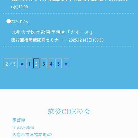
(水)
19:00
2025.11.18
九州大学医学部百年講堂『大ホール』
第77回福岡糖尿病セミナー： 2025.12.14
(日)
09:30
2 / 5
«
1
2
3
4
5
»
筑後CDEの会
事務局
〒830-8543
久留米市津福本町422