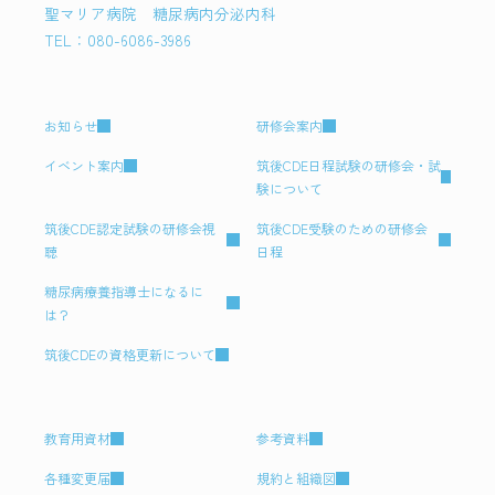
聖マリア病院 糖尿病内分泌内科
TEL：080-6086-3986
お知らせ
研修会案内
イベント案内
筑後CDE日程試験の研修会・試
験について
筑後CDE認定試験の研修会視
筑後CDE受験のための研修会
聴
日程
糖尿病療養指導士になるに
は？
筑後CDEの資格更新について
教育用資材
参考資料
各種変更届
規約と組織図